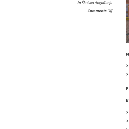
In
Školska događanja
Comments
Off
N
P
K