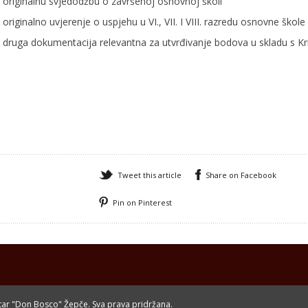
originalnu svjedodžbu o završenoj osnovnoj školi
originalno uvjerenje o uspjehu u VI., VII. I VIII. razredu osnovne škole
druga dokumentacija relevantna za utvrđivanje bodova u skladu s Kri
Tweet this article
Share on Facebook
Pin on Pinterest
ntar "Don Bosco" Žepče. Sva prava pridržana.