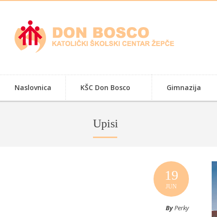
Naslovnica
KŠC Don Bosco
Gimnazija
Upisi
19
JUN
By
Perky